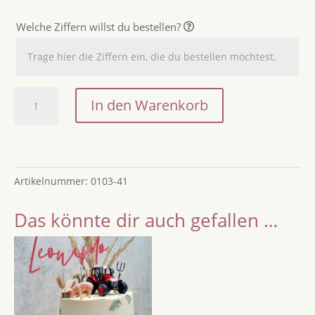
Welche Ziffern willst du bestellen?
Cake
In den Warenkorb
Topper
Ziffern
und
Set
Artikelnummer:
0103-41
Menge
Das könnte dir auch gefallen …