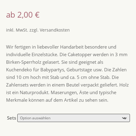
Bewertet
mit
4.80
ab
2,00
€
von 5,
basierend
auf
Kundenbew
inkl. MwSt.
zzgl.
Versandkosten
ertungen
Wir fertigen in liebevoller Handarbeit besondere und
individuelle Einzelstücke. Die Caketopper werden in 3 mm
Birken-Sperrholz gelasert. Sie sind geeignet als
Kuchendeko für Babypartys, Geburtstage usw. Die Zahlen
sind 10 cm hoch mit Stab und ca. 5 cm ohne Stab. Die
Zahlensets werden in einem Beutel verpackt geliefert. Holz
ist ein Naturprodukt. Maserungen, Äste und typische
Merkmale können auf dem Artikel zu sehen sein.
Sets