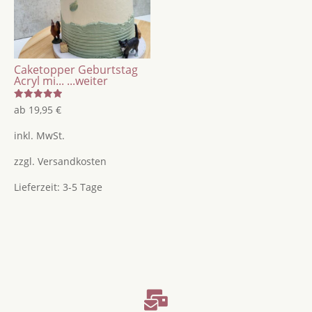
Caketopper Geburtstag
Acryl mi...
...weiter
Bewertet
ab
19,95
€
mit
5.00
von 5
inkl. MwSt.
zzgl.
Versandkosten
Lieferzeit:
3-5 Tage
