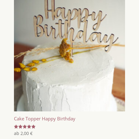
Cake Topper Happy Birthday
Bewertet
ab
2,00
€
mit