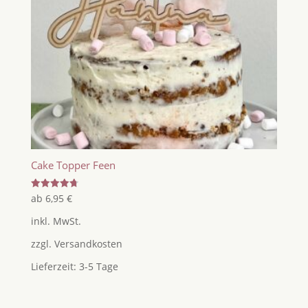
Cake Topper Feen
Bewertet
ab
6,95
€
mit
4.80
inkl. MwSt.
von 5
zzgl.
Versandkosten
Lieferzeit:
3-5 Tage