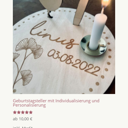
Geburtstagsteller mit Individualisierung und
Personalisierung
Bewertet
ab
10,00
€
mit
5.00
von 5