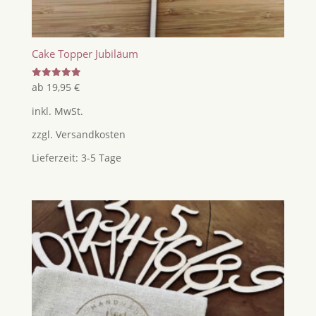
Cake Topper Jubiläum
Bewertet
ab
19,95
€
mit
5.00
inkl. MwSt.
von 5
zzgl.
Versandkosten
Lieferzeit:
3-5 Tage