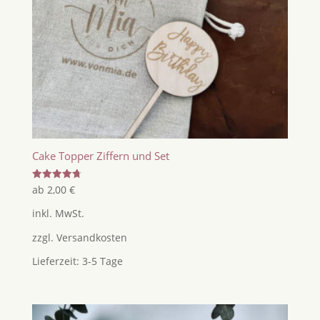
Cake Topper Ziffern und Set
Bewertet
ab
2,00
€
mit
4.80
inkl. MwSt.
von 5
zzgl.
Versandkosten
Lieferzeit:
3-5 Tage