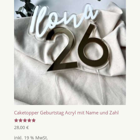
Caketopper Geburtstag Acryl mit Name und Zahl
Bewertet
28,00
€
mit
5.00
inkl. 19 % MwSt.
von 5