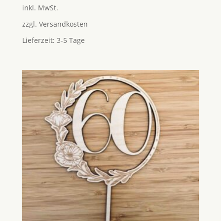
5.00
inkl. MwSt.
von 5
zzgl.
Versandkosten
Lieferzeit:
3-5 Tage