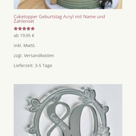
Caketopper Geburtstag Acryl mit Name und
Zahlenset
Bewertet
ab
19,95
€
mit
5.00
inkl. MwSt.
von 5
zzgl.
Versandkosten
Lieferzeit:
3-5 Tage