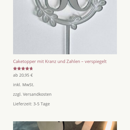
Caketopper mit Kranz und Zahlen – verspiegelt
Bewertet
ab
20,95
€
mit
4.80
inkl. MwSt.
von 5
zzgl.
Versandkosten
Lieferzeit:
3-5 Tage