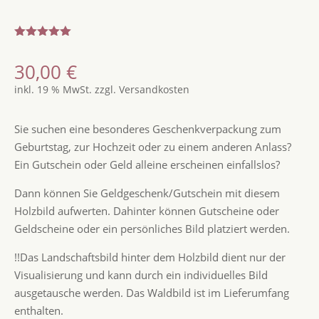
Bewertet
mit
5.00
30,00
€
von 5,
basierend
inkl. 19 % MwSt.
zzgl.
Versandkosten
auf
Kundenbew
ertungen
Sie suchen eine besonderes Geschenkverpackung zum
Geburtstag, zur Hochzeit oder zu einem anderen Anlass?
Ein Gutschein oder Geld alleine erscheinen einfallslos?
Dann können Sie Geldgeschenk/Gutschein mit diesem
Holzbild aufwerten. Dahinter können Gutscheine oder
Geldscheine oder ein persönliches Bild platziert werden.
!!Das Landschaftsbild hinter dem Holzbild dient nur der
Visualisierung und kann durch ein individuelles Bild
ausgetausche werden. Das Waldbild ist im Lieferumfang
enthalten.