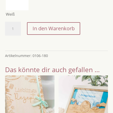
Weiß
Gutschein
In den Warenkorb
für
ZEIT
/
Besondere
Artikelnummer:
0106-180
Geschenkidee
/
Das könnte dir auch gefallen …
Zeit
schenken
zum
Geburtstag,
Jubiläum
oder
Weihnachten
/