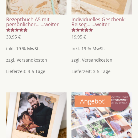
Persönliches
Geschenk
Rezeptbuch A5 mit
Individuelles Geschenk:
Menge
persönlicher...
...weiter
Reiseg...
...weiter
Bewertet
Bewertet
39,95
€
19,95
€
mit
mit
5.00
5.00
von 5
von 5
inkl. 19 % MwSt.
inkl. 19 % MwSt.
zzgl.
Versandkosten
zzgl.
Versandkosten
Lieferzeit:
3-5 Tage
Lieferzeit:
3-5 Tage
Angebot!