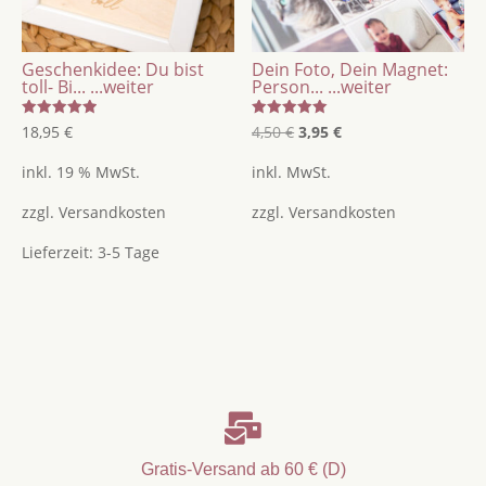
Geschenkidee: Du bist
Dein Foto, Dein Magnet:
toll- Bi...
...weiter
Person...
...weiter
Bewertet
Bewertet
Ursprünglicher
Aktueller
18,95
€
4,50
€
3,95
€
mit
mit
5.00
5.00
Preis
Preis
von 5
von 5
inkl. 19 % MwSt.
inkl. MwSt.
war:
ist:
zzgl.
Versandkosten
zzgl.
Versandkosten
4,50 €
3,95 €.
Lieferzeit:
3-5 Tage

Gratis-Versand ab 60 € (D)