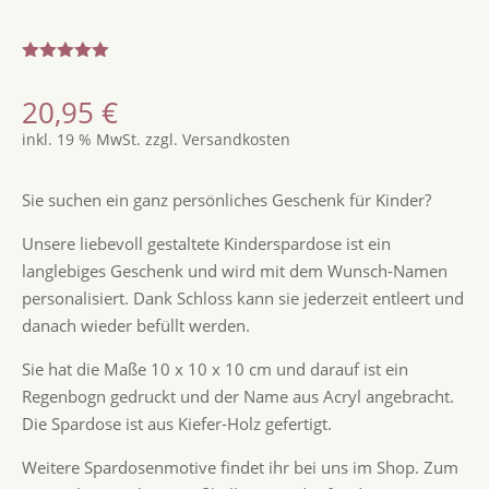
Bewertet
mit
5.00
20,95
€
von 5,
basierend
inkl. 19 % MwSt.
zzgl.
Versandkosten
auf
Kundenbew
ertung
Sie suchen ein ganz persönliches Geschenk für Kinder?
Unsere liebevoll gestaltete Kinderspardose ist ein
langlebiges Geschenk und wird mit dem Wunsch-Namen
personalisiert. Dank Schloss kann sie jederzeit entleert und
danach wieder befüllt werden.
Sie hat die Maße 10 x 10 x 10 cm und darauf ist ein
Regenbogn gedruckt und der Name aus Acryl angebracht.
Die Spardose ist aus Kiefer-Holz gefertigt.
Weitere Spardosenmotive findet ihr bei uns im Shop. Zum