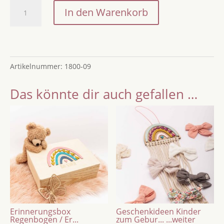
Regenbogen
In den Warenkorb
Spardose,
Spardose
mit
Regenbogen,
Artikelnummer:
1800-09
Spardose
personalisiert,
Das könnte dir auch gefallen …
Spardose
mit
Schloss,
Kinderspardose,
Geschenk
zur
Taufe
Menge
Erinnerungsbox
Geschenkideen Kinder
Regenbogen / Er...
zum Gebur...
...weiter