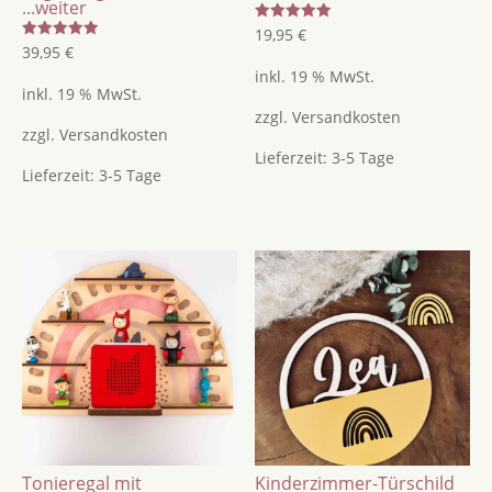
...weiter
Bewertet
19,95
€
mit
Bewertet
39,95
€
5.00
mit
von 5
inkl. 19 % MwSt.
5.00
von 5
inkl. 19 % MwSt.
zzgl.
Versandkosten
zzgl.
Versandkosten
Lieferzeit:
3-5 Tage
Lieferzeit:
3-5 Tage
Tonieregal mit
Kinderzimmer-Türschild