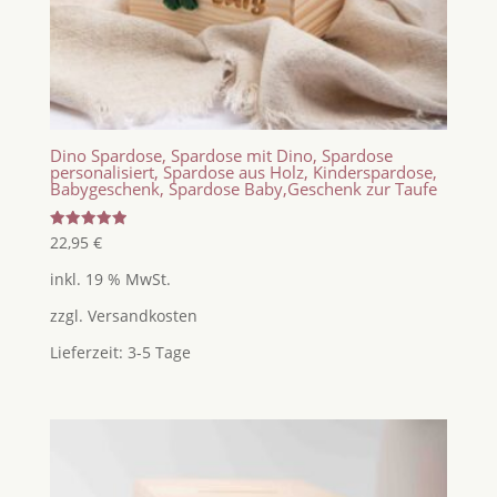
Dino Spardose, Spardose mit Dino, Spardose
personalisiert, Spardose aus Holz, Kinderspardose,
Babygeschenk, Spardose Baby,Geschenk zur Taufe
Bewertet
22,95
€
mit
5.00
inkl. 19 % MwSt.
von 5
zzgl.
Versandkosten
Lieferzeit:
3-5 Tage