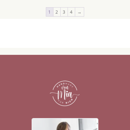
1
2
3
4
→