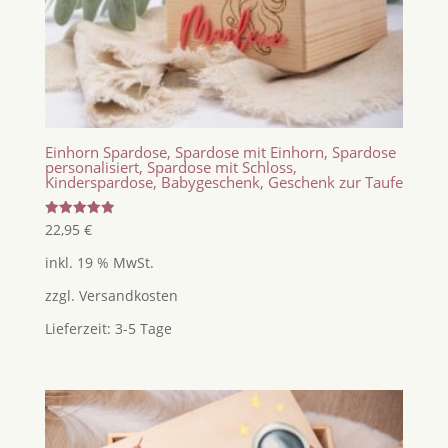
Einhorn Spardose, Spardose mit Einhorn, Spardose
personalisiert, Spardose mit Schloss,
Kinderspardose, Babygeschenk, Geschenk zur Taufe
Bewertet
22,95
€
mit
5.00
inkl. 19 % MwSt.
von 5
zzgl.
Versandkosten
Lieferzeit:
3-5 Tage