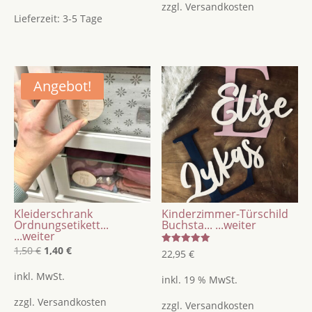
zzgl.
Versandkosten
1,50 €
1,40 €.
Lieferzeit:
3-5 Tage
Angebot!
Kleiderschrank
Kinderzimmer-Türschild
Ordnungsetikett...
Buchsta...
...weiter
...weiter
Ursprünglicher
Aktueller
1,50
€
1,40
€
Bewertet
22,95
€
mit
Preis
Preis
5.00
inkl. MwSt.
von 5
inkl. 19 % MwSt.
war:
ist:
zzgl.
Versandkosten
1,50 €
1,40 €.
zzgl.
Versandkosten