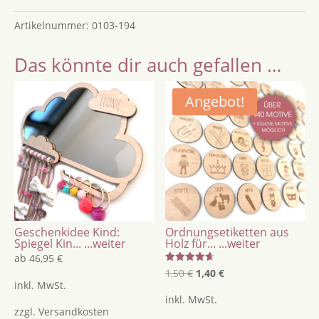
Holz
Artikelnummer:
0103-194
mit
Buchstaben
Das könnte dir auch gefallen …
und
Figuren
/
Angebot!
Namenswimpel
zur
Geburt
/
Kinderzimmerdeko
Menge
Geschenkidee Kind:
Ordnungsetiketten aus
Spiegel Kin...
...weiter
Holz für...
...weiter
ab
46,95
€
Bewertet
Ursprünglicher
Aktueller
1,50
€
1,40
€
mit
inkl. MwSt.
4.67
Preis
Preis
von 5
inkl. MwSt.
war:
ist:
zzgl.
Versandkosten