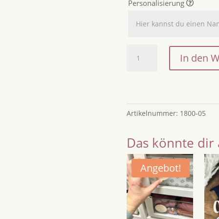
Personalisierung
Löwe
In den 
Spardose,
Spardose
mit
Regenbogen,
Spardose
Artikelnummer:
1800-05
personalisiert,
Spardose
Das könnte dir 
mit
Schloss,
Angebot!
Spardose
Sonne,
Kinderspardose,
Babygeschenk