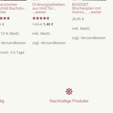
derzimmer-
Ordnungsetiketten
BASISSET
child Buchsta...
aus Holz für...
Wochenplan mit
eiter
...weiter
Astron...
...weiter
26,95
€
tet
Bewertet
Ursprünglicher
Aktueller
95
€
1,50
€
1,40
€
mit
inkl. MwSt.
4.67
Preis
Preis
5
von 5
. 19 % MwSt.
inkl. MwSt.
war:
ist:
zzgl.
Versandkosten
.
Versandkosten
zzgl.
Versandkosten
1,50 €
1,40 €.
erzeit:
3-5 Tage

tig
Nachhaltige Produkte