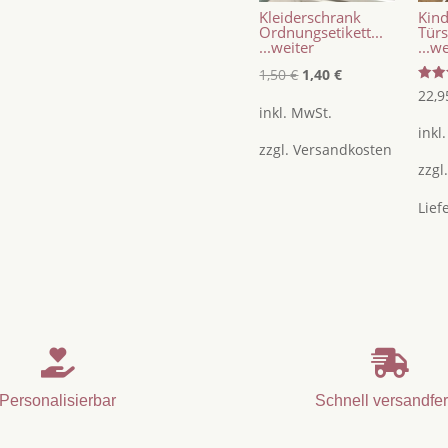
Menge
Kleiderschrank
Kin
Ordnungsetikett...
Türs
...weiter
...w
Ursprünglicher
Aktueller
1,50
€
1,40
€
Bewer
22,
Preis
Preis
mit
inkl. MwSt.
5.00
war:
ist:
von 
inkl
zzgl.
Versandkosten
1,50 €
1,40 €.
zzgl
Lief


Personalisierbar
Schnell versandfer