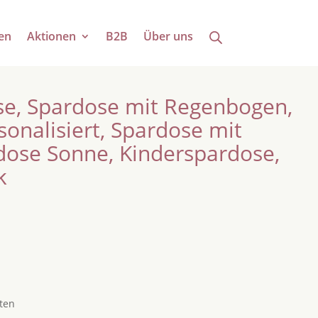
en
Aktionen
B2B
Über uns
e, Spardose mit Regenbogen,
onalisiert, Spardose mit
rdose Sonne, Kinderspardose,
k
ten