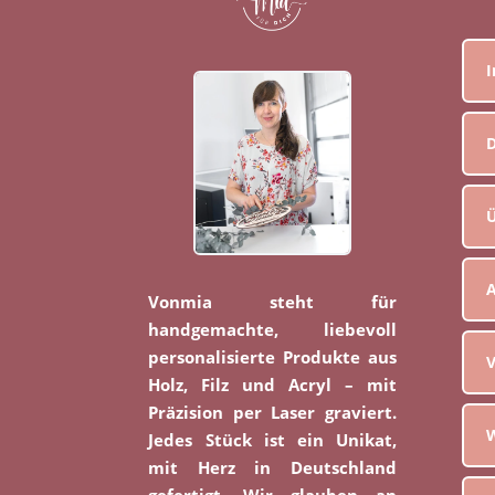
D
Ü
Vonmia steht für
handgemachte, liebevoll
personalisierte Produkte aus
V
Holz, Filz und Acryl – mit
Präzision per Laser graviert.
W
Jedes Stück ist ein Unikat,
mit Herz in Deutschland
gefertigt. Wir glauben an