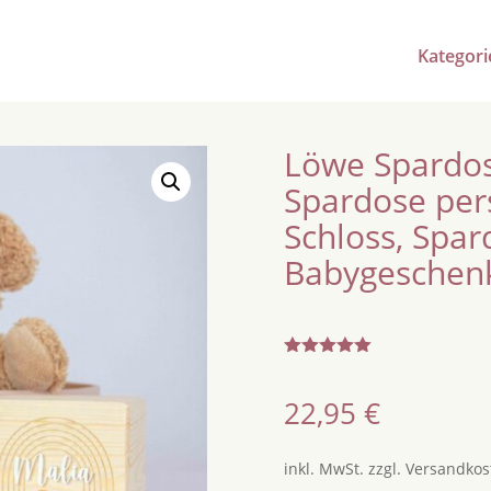
Kategori
Löwe Spardos
Spardose pers
Schloss, Spa
Babygeschen
Bewertet
mit
5.00
von 5,
22,95
€
basierend
auf
Kundenbew
ertungen
inkl. MwSt.
zzgl.
Versandkos