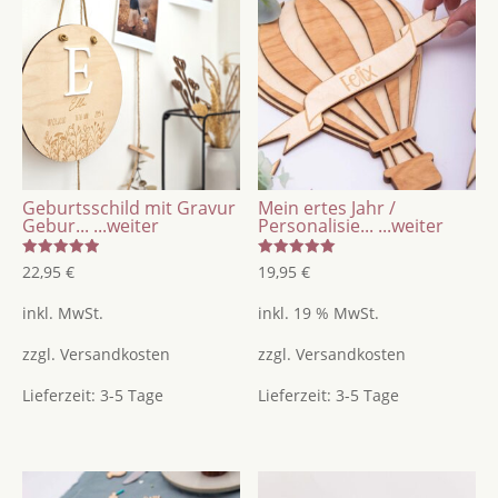
für
die
werdende
Oma
Menge
Geburtsschild mit Gravur
Mein ertes Jahr /
Gebur...
...weiter
Personalisie...
...weiter
Bewertet
Bewertet
22,95
€
19,95
€
mit
mit
5.00
5.00
von 5
von 5
inkl. MwSt.
inkl. 19 % MwSt.
zzgl.
Versandkosten
zzgl.
Versandkosten
Lieferzeit:
3-5 Tage
Lieferzeit:
3-5 Tage