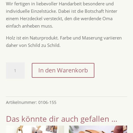
Wir fertigen in liebevoller Handarbeit besondere und
individuelle Einzelstücke. Dabei ist die Botschaft hinter
einem Herzdeckel versteckt, den die werdende Oma
einfach anheben muss.
Holz ist ein Naturprodukt. Farbe und Maserung variieren
daher von Schild zu Schild.
Liebe
In den Warenkorb
Mama
-
Du
wirst
Artikelnummer:
0106-155
Oma
/
Das könnte dir auch gefallen …
Schwangerschaft
verkünden
/