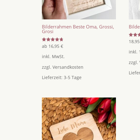
Bilderrahmen Beste Oma, Grossi,
Bild
Grosi
Bewer
18,9
mit
Bewertet
ab
16,95
€
4.93
mit
inkl.
von 5
4.75
inkl. MwSt.
von 5
zzgl.
zzgl.
Versandkosten
Liefe
Lieferzeit:
3-5 Tage