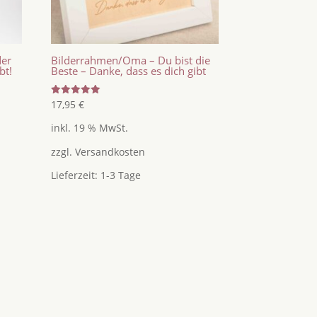
der
Bilderrahmen/Oma – Du bist die
bt!
Beste – Danke, dass es dich gibt
Bewertet
17,95
€
mit
5.00
inkl. 19 % MwSt.
von 5
zzgl.
Versandkosten
Lieferzeit:
1-3 Tage