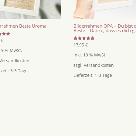
errahmen Beste Uroma
Bilderrahmen OPA – Du bist 
Beste – Danke, dass es dich gi
tet
5
€
Bewertet
17,95
€
mit
 19 % MwSt.
5.00
inkl. 19 % MwSt.
von 5
Versandkosten
zzgl.
Versandkosten
rzeit:
3-5 Tage
Lieferzeit:
1-3 Tage