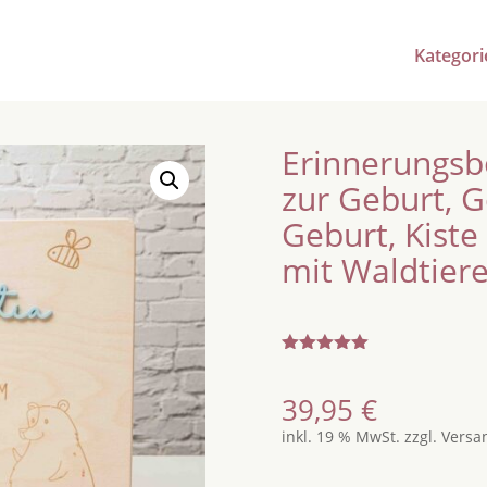
Kategori
Erinnerungsb
zur Geburt, 
Geburt, Kist
mit Waldtier
Bewertet
mit
5.00
von 5,
39,95
€
basierend
auf
inkl. 19 % MwSt.
zzgl.
Versa
Kundenbew
ertungen