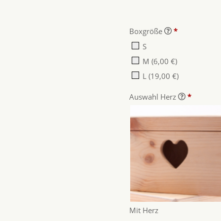
Boxgröße
*
S
M
(6,00 €)
L
(19,00 €)
Auswahl Herz
*
Mit Herz