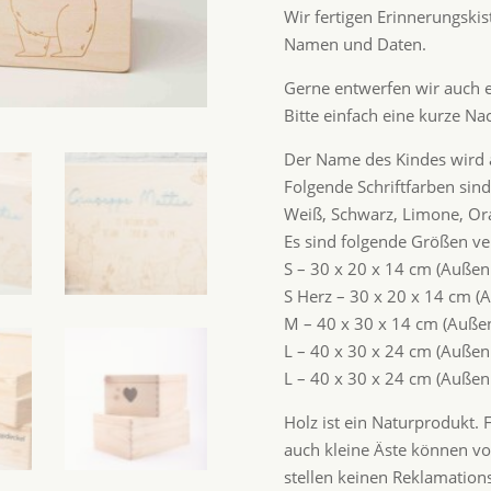
Wir fertigen Erinnerungsk
Namen und Daten.
Gerne entwerfen wir auch 
Bitte einfach eine kurze Na
Der Name des Kindes wird al
Folgende Schriftfarben sin
Weiß, Schwarz, Limone, Ora
Es sind folgende Größen ve
S – 30 x 20 x 14 cm (Auße
S Herz – 30 x 20 x 14 cm 
M – 40 x 30 x 14 cm (Auß
L – 40 x 30 x 24 cm (Auße
L – 40 x 30 x 24 cm (Auß
Holz ist ein Naturprodukt.
auch kleine Äste können v
stellen keinen Reklamation