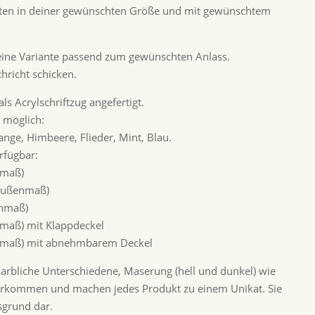
isten in deiner gewünschten Größe und mit gewünschtem
eine Variante passend zum gewünschten Anlass.
chricht schicken.
s Acrylschriftzug angefertigt.
d möglich:
nge, Himbeere, Flieder, Mint, Blau.
rfügbar:
nmaß)
(Außenmaß)
enmaß)
nmaß) mit Klappdeckel
enmaß) mit abnehmbarem Deckel
 Farbliche Unterschiedene, Maserung (hell und dunkel) wie
orkommen und machen jedes Produkt zu einem Unikat. Sie
sgrund dar.