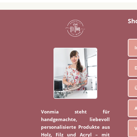
Sh
D
Ü
Vonmia steht für
handgemachte, liebevoll
personalisierte Produkte aus
V
Holz, Filz und Acryl – mit