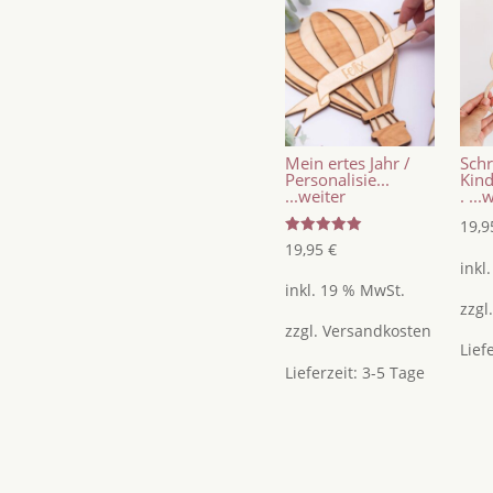
oder
Geburt,
Kiste
mit
Name
und
Mein ertes Jahr /
Schr
Geburtsdaten
Personalisie...
Kin
...weiter
.
...w
mit
19,
Waldtieren
Bewertet
19,95
€
Menge
mit
inkl
5.00
von 5
inkl. 19 % MwSt.
zzgl
zzgl.
Versandkosten
Lief
Lieferzeit:
3-5 Tage