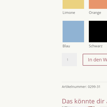
Limone
Orange
Blau
Schwarz
Erinnerungsbox
In den 
Baby
/
Erinnerungskiste
zur
Geburt,
Artikelnummer:
0299-31
Geschenk
zur
Das könnte dir 
Taufe