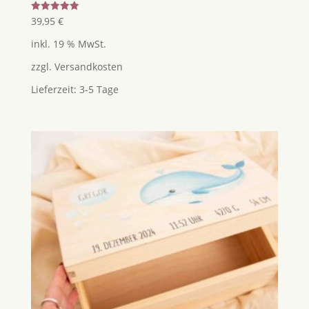
Bewertet
39,95
€
mit
5.00
inkl. 19 % MwSt.
von 5
zzgl.
Versandkosten
Lieferzeit:
3-5 Tage