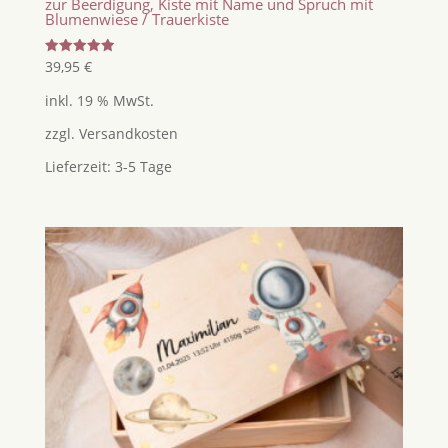
zur Beerdigung, Kiste mit Name und Spruch mit
Blumenwiese / Trauerkiste
Bewertet
39,95
€
mit
5.00
inkl. 19 % MwSt.
von 5
zzgl.
Versandkosten
Lieferzeit:
3-5 Tage