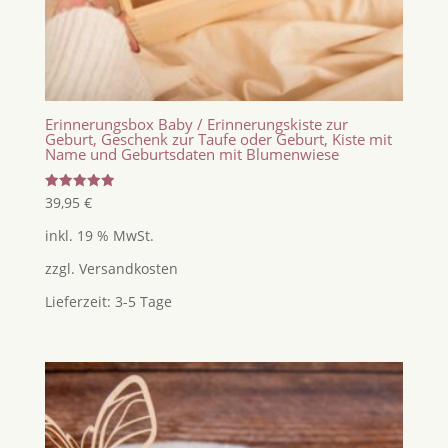
Erinnerungsbox Baby / Erinnerungskiste zur
Geburt, Geschenk zur Taufe oder Geburt, Kiste mit
Name und Geburtsdaten mit Blumenwiese
Bewertet
39,95
€
mit
5.00
inkl. 19 % MwSt.
von 5
zzgl.
Versandkosten
Lieferzeit:
3-5 Tage