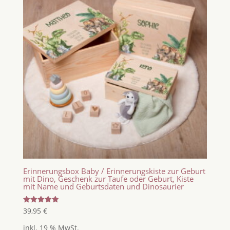
Erinnerungsbox Baby / Erinnerungskiste zur Geburt
mit Dino, Geschenk zur Taufe oder Geburt, Kiste
mit Name und Geburtsdaten und Dinosaurier
Bewertet
39,95
€
mit
5.00
inkl. 19 % MwSt.
von 5