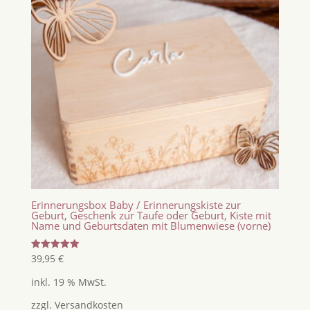
Erinnerungsbox Baby / Erinnerungskiste zur
Geburt, Geschenk zur Taufe oder Geburt, Kiste mit
Name und Geburtsdaten mit Blumenwiese (vorne)
Bewertet
39,95
€
mit
5.00
inkl. 19 % MwSt.
von 5
zzgl.
Versandkosten