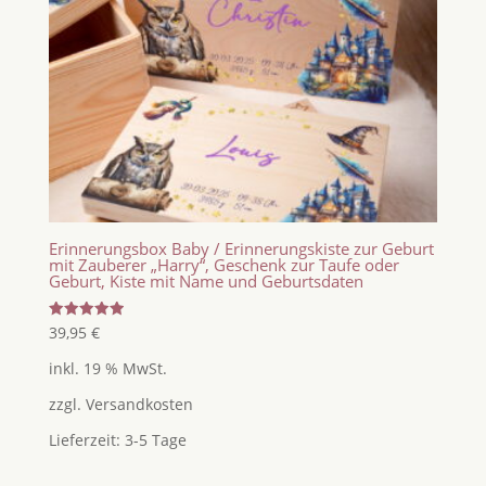
Erinnerungsbox Baby / Erinnerungskiste zur Geburt
mit Zauberer „Harry“, Geschenk zur Taufe oder
Geburt, Kiste mit Name und Geburtsdaten
Bewertet
39,95
€
mit
5.00
inkl. 19 % MwSt.
von 5
zzgl.
Versandkosten
Lieferzeit:
3-5 Tage