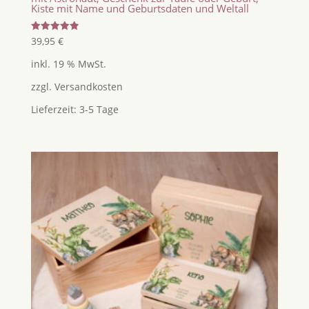
Kiste mit Name und Geburtsdaten und Weltall
Bewertet
39,95
€
mit
5.00
inkl. 19 % MwSt.
von 5
zzgl.
Versandkosten
Lieferzeit:
3-5 Tage