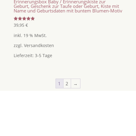
Erinnerungsbox Baby / Erinnerungskiste zur
Geburt, Geschenk zur Taufe oder Geburt, Kiste mit
Name und Geburtsdaten mit buntem Blumen-Motiv
Bewertet
39,95
€
mit
5.00
inkl. 19 % MwSt.
von 5
zzgl.
Versandkosten
Lieferzeit:
3-5 Tage
1
2
→