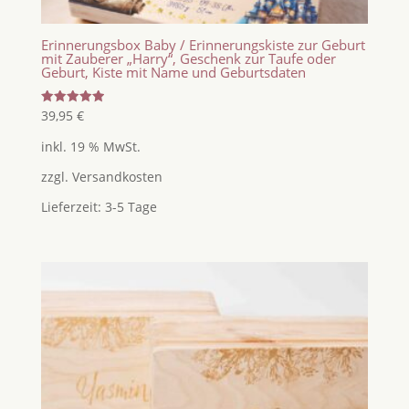
Erinnerungsbox Baby / Erinnerungskiste zur Geburt
mit Zauberer „Harry“, Geschenk zur Taufe oder
Geburt, Kiste mit Name und Geburtsdaten
Bewertet
39,95
€
mit
5.00
inkl. 19 % MwSt.
von 5
zzgl.
Versandkosten
Lieferzeit:
3-5 Tage