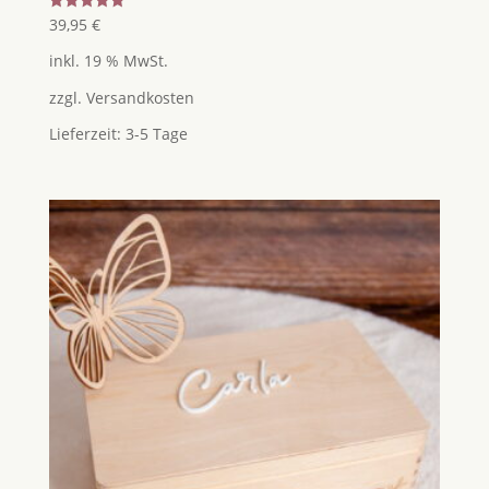
Bewertet
39,95
€
mit
5.00
inkl. 19 % MwSt.
von 5
zzgl.
Versandkosten
Lieferzeit:
3-5 Tage