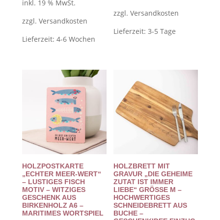
inkl. 19 % MwSt.
zzgl.
Versandkosten
zzgl.
Versandkosten
Lieferzeit:
3-5 Tage
Lieferzeit:
4-6 Wochen
HOLZPOSTKARTE
HOLZBRETT MIT
„ECHTER MEER-WERT“
GRAVUR „DIE GEHEIME
– LUSTIGES FISCH
ZUTAT IST IMMER
MOTIV – WITZIGES
LIEBE“ GRÖSSE M – H
GESCHENK AUS
OCHWERTIGES S
BIRKENHOLZ A6 –
CHNEIDEBRETT AUS B
MARITIMES WORTSPIEL
UCHE – G