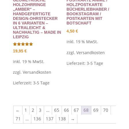
GEOMETRISCHE
POSTKARTE ANIME /
HOLZOHRRINGE
HOLZPOSTKARTE
„AMBER“ –
BÜCHERLIEBHABER /
HANDGEFERTIGTE
BOOKSTAGRAM /
DESIGN-OHRSTECKER
POSTKARTEN MIT
IN 6 VARIANTEN –
BOTSCHAFT
ULTRALEICHT &
4,50
€
NACHHALTIG – MADE IN
LEIPZIG
inkl. 19 % MwSt.
Bewertet
19,95
€
zzgl.
Versandkosten
mit
5.00
von 5
inkl. 19 % MwSt.
Lieferzeit:
3-5 Tage
zzgl.
Versandkosten
Lieferzeit:
3-5 Tage
←
1
2
3
…
65
66
67
68
69
70
71
…
136
137
138
→