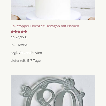
Caketopper Hochzeit Hexagon mit Namen
Bewertet
ab
24,95
€
mit
5.00
inkl. MwSt.
von 5
zzgl.
Versandkosten
Lieferzeit:
5-7 Tage