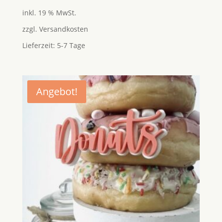
mit
5.00
inkl. 19 % MwSt.
von 5
zzgl.
Versandkosten
Lieferzeit:
5-7 Tage
Angebot!