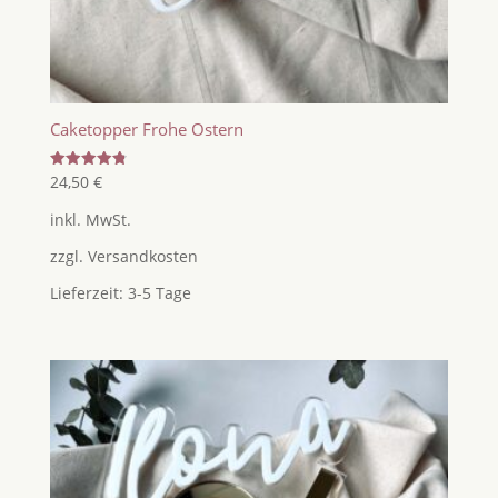
Caketopper Frohe Ostern
Bewertet
24,50
€
mit
4.86
inkl. MwSt.
von 5
zzgl.
Versandkosten
Lieferzeit:
3-5 Tage