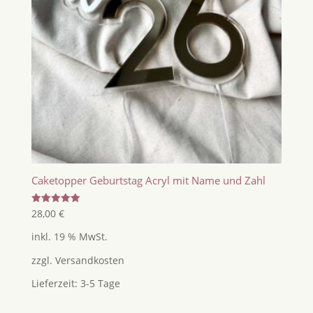
Caketopper Geburtstag Acryl mit Name und Zahl
Bewertet
28,00
€
mit
5.00
inkl. 19 % MwSt.
von 5
zzgl.
Versandkosten
Lieferzeit:
3-5 Tage