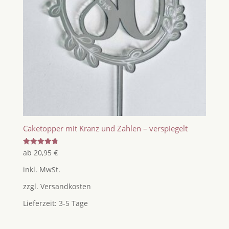
Caketopper mit Kranz und Zahlen – verspiegelt
Bewertet
ab
20,95
€
mit
4.80
inkl. MwSt.
von 5
zzgl.
Versandkosten
Lieferzeit:
3-5 Tage