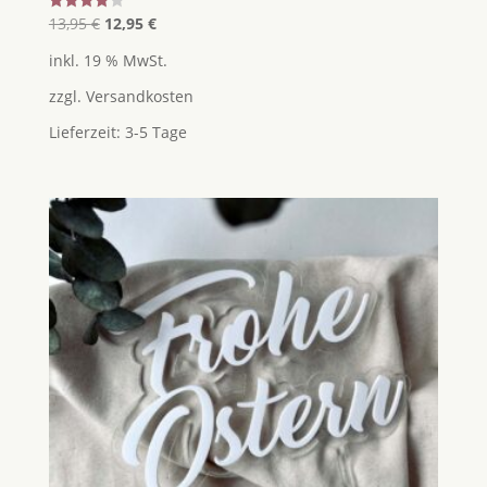
Ursprünglicher
Aktueller
Bewertet
13,95
€
12,95
€
mit
Preis
Preis
4.00
inkl. 19 % MwSt.
von 5
war:
ist:
zzgl.
Versandkosten
13,95 €
12,95 €.
Lieferzeit:
3-5 Tage