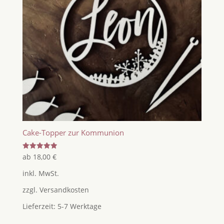
Cake-Topper zur Kommunion
Bewertet
ab
18,00
€
mit
5.00
inkl. MwSt.
von 5
zzgl.
Versandkosten
Lieferzeit:
5-7 Werktage