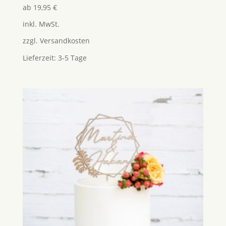
Bewertet
ab
19,95
€
mit
5.00
inkl. MwSt.
von 5
zzgl.
Versandkosten
Lieferzeit:
3-5 Tage