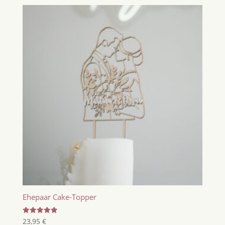
Ehepaar Cake-Topper
Bewertet
23,95
€