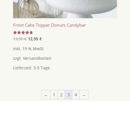
Front Cake Topper Donuts Candybar
Ursprünglicher
Aktueller
Bewertet
13,95
€
12,95
€
mit
Preis
Preis
4.75
inkl. 19 % MwSt.
von 5
war:
ist:
zzgl.
Versandkosten
13,95 €
12,95 €.
Lieferzeit:
3-5 Tage
←
1
2
3
4
→