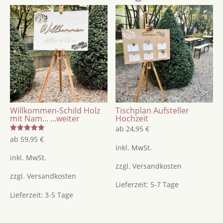
Menge
Willkommen-Schild Holz
Tischplan Aufsteller
mit Nam...
...weiter
Hochzeit
ab
24,95
€
Bewertet
ab
59,95
€
mit
inkl. MwSt.
5.00
von 5
inkl. MwSt.
zzgl.
Versandkosten
zzgl.
Versandkosten
Lieferzeit:
5-7 Tage
Lieferzeit:
3-5 Tage