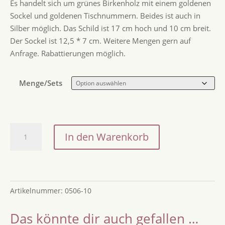
Es handelt sich um grünes Birkenholz mit einem goldenen
Sockel und goldenen Tischnummern. Beides ist auch in
Silber möglich. Das Schild ist 17 cm hoch und 10 cm breit.
Der Sockel ist 12,5 * 7 cm. Weitere Mengen gern auf
Anfrage. Rabattierungen möglich.
Menge/Sets
Tischnnummer
In den Warenkorb
aus
Holz
mit
goldener
Artikelnummer:
0506-10
Acrylzahl
und
Das könnte dir auch gefallen …
Acrylsockel