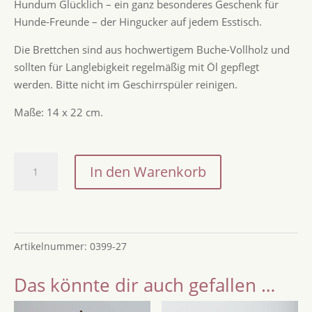
Hundum Glücklich – ein ganz besonderes Geschenk für
Hunde-Freunde – der Hingucker auf jedem Esstisch.
Die Brettchen sind aus hochwertigem Buche-Vollholz und
sollten für Langlebigkeit regelmäßig mit Öl gepflegt
werden. Bitte nicht im Geschirrspüler reinigen.
Maße: 14 x 22 cm.
Brettchen
In den Warenkorb
Hundum
Glücklich
/
Geschenkidee
Artikelnummer:
0399-27
für
Hunde-
Das könnte dir auch gefallen …
Freund
/