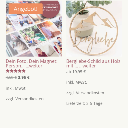
Angebot!
Dein Foto, Dein Magnet:
Bergliebe-Schild aus Holz
Person...
...weiter
mit ...
...weiter
ab
19,95
€
Bewertet
Ursprünglicher
Aktueller
4,50
€
3,95
€
mit
inkl. MwSt.
5.00
Preis
Preis
von 5
inkl. MwSt.
war:
ist:
zzgl.
Versandkosten
zzgl.
Versandkosten
4,50 €
3,95 €.
Lieferzeit:
3-5 Tage