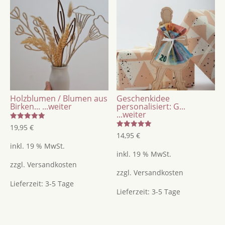
Brotzeitbrett
/
Jausebrettchen
Menge
Holzblumen / Blumen aus
Geschenkidee
Birken...
...weiter
personalisiert: G...
...weiter
Bewertet
19,95
€
mit
Bewertet
14,95
€
5.00
mit
von 5
inkl. 19 % MwSt.
5.00
von 5
inkl. 19 % MwSt.
zzgl.
Versandkosten
zzgl.
Versandkosten
Lieferzeit:
3-5 Tage
Lieferzeit:
3-5 Tage