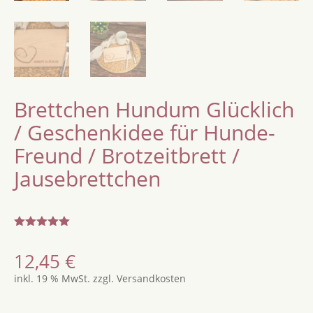
Brettchen Hundum Glücklich
/ Geschenkidee für Hunde-
Freund / Brotzeitbrett /
Jausebrettchen
Bewertet
mit
5.00
12,45
€
von 5,
basierend
inkl. 19 % MwSt.
zzgl.
Versandkosten
auf
Kundenbew
ertung