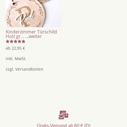
Kinderzimmer Türschild
Holz gr...
...weiter
Bewertet
ab
22,95
€
mit
5.00
von 5
inkl. MwSt.
zzgl.
Versandkosten

Gratis-Versand ab 60 € (D)