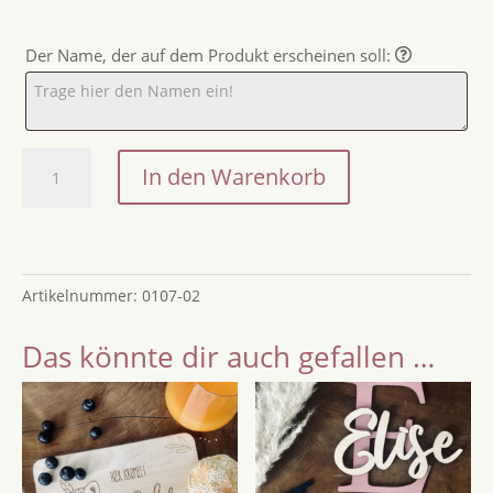
Der Name, der auf dem Produkt erscheinen soll:
Kinderzimmer
In den Warenkorb
Spiegel
(bruchsicher)
Heißluftballon
mit
Artikelnummer:
0107-02
Name
Menge
Das könnte dir auch gefallen …