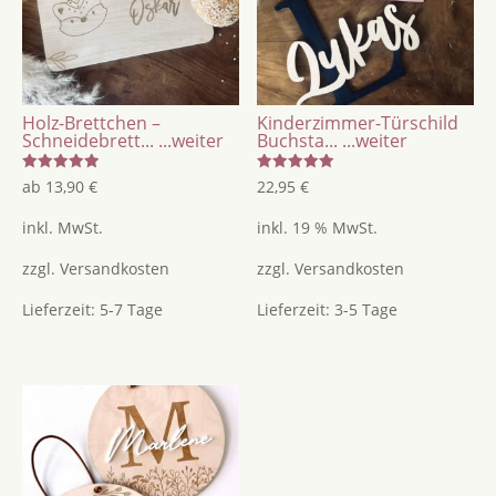
Holz-Brettchen –
Kinderzimmer-Türschild
Schneidebrett...
...weiter
Buchsta...
...weiter
Bewertet
Bewertet
ab
13,90
€
22,95
€
mit
mit
5.00
5.00
von 5
von 5
inkl. MwSt.
inkl. 19 % MwSt.
zzgl.
Versandkosten
zzgl.
Versandkosten
Lieferzeit:
5-7 Tage
Lieferzeit:
3-5 Tage