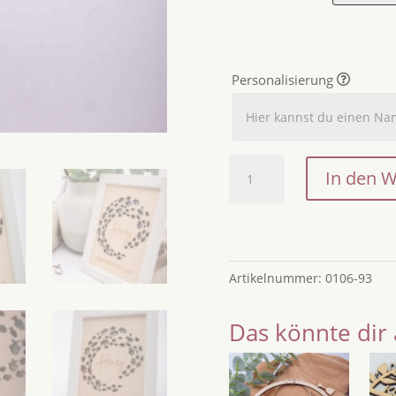
Personalisierung
Geldgeschenk
In den 
Konfirmation,
Geldgeschenk
Kommunion,
Geldgeschenk
Firmung,
Artikelnummer:
0106-93
Geld
verschenken,
Das könnte dir 
Taufe
/
Konfirmationsgeschenk