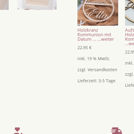
/
Geldgeschenke
Menge
Holzkranz
Aufs
Kommunion mit
Hol
Datum ...
...weiter
Kom
...w
22,95
€
22,
inkl. 19 % MwSt.
inkl
zzgl.
Versandkosten
zzgl
Lieferzeit:
3-5 Tage
Lief

