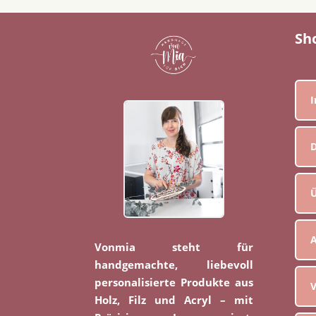
Sh
D
Ü
Vonmia steht für
handgemachte, liebevoll
personalisierte Produkte aus
V
Holz, Filz und Acryl – mit