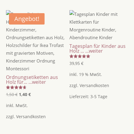
Menge
Angebot!
Tagesplan für Kinder aus
Holz ...
...weiter
Bewertet
39,95
€
mit
5.00
von 5
inkl. 19 % MwSt.
Ordnungsetiketten aus
Holz für...
...weiter
zzgl.
Versandkosten
Bewertet
Ursprünglicher
Aktueller
1,50
€
1,40
€
Lieferzeit:
3-5 Tage
mit
4.67
Preis
Preis
von 5
inkl. MwSt.
war:
ist:
zzgl.
Versandkosten
1,50 €
1,40 €.