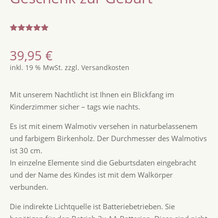
Bewertet
mit
5.00
39,95
€
von 5,
basierend
inkl. 19 % MwSt.
zzgl.
Versandkosten
auf
Kundenbew
ertungen
Mit unserem Nachtlicht ist Ihnen ein Blickfang im
Kinderzimmer sicher – tags wie nachts.
Es ist mit einem Walmotiv versehen in naturbelassenem
und farbigem Birkenholz. Der Durchmesser des Walmotivs
ist 30 cm.
In einzelne Elemente sind die Geburtsdaten eingebracht
und der Name des Kindes ist mit dem Walkörper
verbunden.
Die indirekte Lichtquelle ist Batteriebetrieben. Sie