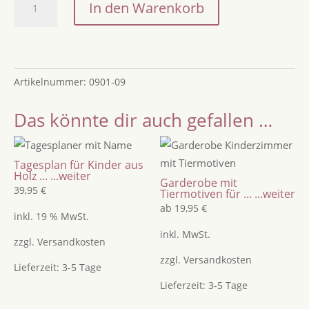
In den Warenkorb
Wandlampe
mit
Wal
aus
Artikelnummer:
0901-09
Holz
mit
Das könnte dir auch gefallen …
indirekter
Beleuchtung
/
Tagesplan für Kinder aus
Wallampe
Holz ...
...weiter
Garderobe mit
mit
39,95
€
Tiermotiven für ...
...weiter
Name
ab
19,95
€
inkl. 19 % MwSt.
und
inkl. MwSt.
Geburtstsdaten
zzgl.
Versandkosten
/
zzgl.
Versandkosten
Lieferzeit:
3-5 Tage
Geschenk
Lieferzeit:
3-5 Tage
zur
Geburt