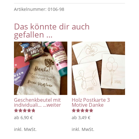
Tagesvater
Artikelnummer:
0106-98
/
Geschenk
Das könnte dir auch
für
gefallen …
Tagesvater
/
Geschenkidee
Tagesmutter
/
Geschenkidee
Tagesvater
Menge
Geschenkbeutel mit
Holz Postkarte 3
individuali...
...weiter
Motive Danke
Bewertet
Bewertet
ab
6,90
€
ab
3,49
€
mit
mit
4.86
5.00
von 5
von 5
inkl. MwSt.
inkl. MwSt.