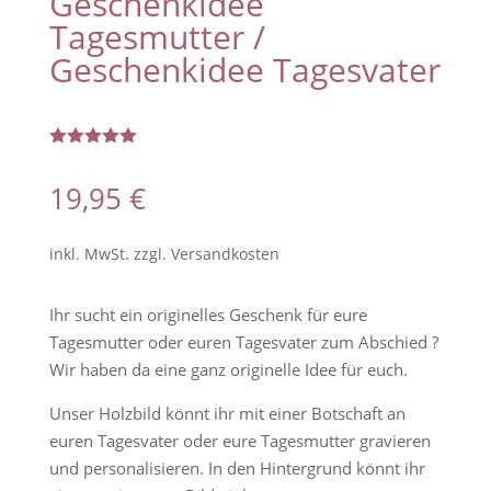
Geschenkidee
Tagesmutter /
Geschenkidee Tagesvater
Bewertet
mit
5.00
19,95
€
von 5,
basierend
auf
Kundenbew
inkl. MwSt.
zzgl.
Versandkosten
ertung
Ihr sucht ein originelles Geschenk für eure
Tagesmutter oder euren Tagesvater zum Abschied ?
Wir haben da eine ganz originelle Idee für euch.
Unser Holzbild könnt ihr mit einer Botschaft an
euren Tagesvater oder eure Tagesmutter gravieren
und personalisieren. In den Hintergrund könnt ihr