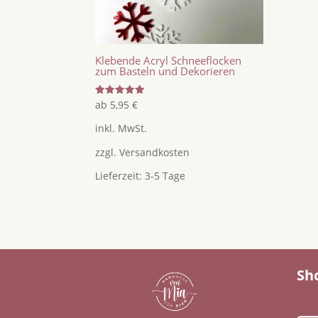
Klebende Acryl Schneeflocken
zum Basteln und Dekorieren
Bewertet
ab
5,95
€
mit
5.00
inkl. MwSt.
von 5
zzgl.
Versandkosten
Lieferzeit:
3-5 Tage
Sh