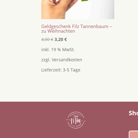
Geldgeschenk Filz Tannenbaum –
zu Weihnachten
Ursprünglicher
Aktueller
4,00
€
3,20
€
Preis
Preis
inkl. 19 % MwSt.
war:
ist:
zzgl.
Versandkosten
4,00 €
3,20 €.
Lieferzeit:
3-5 Tage
Sh