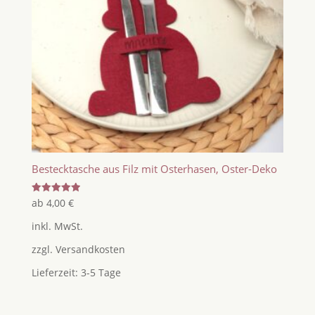
Bestecktasche aus Filz mit Osterhasen, Oster-Deko
Bewertet
ab
4,00
€
mit
5.00
inkl. MwSt.
von 5
zzgl.
Versandkosten
Lieferzeit:
3-5 Tage