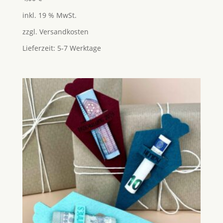
mit
5.00
inkl. 19 % MwSt.
von 5
zzgl.
Versandkosten
Lieferzeit:
5-7 Werktage