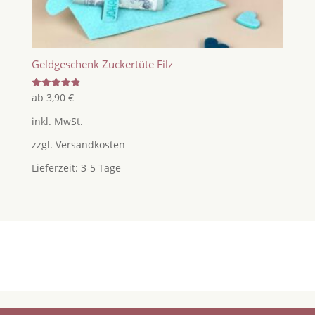
Geldgeschenk Zuckertüte Filz
Bewertet
ab
3,90
€
mit
4.88
inkl. MwSt.
von 5
zzgl.
Versandkosten
Lieferzeit:
3-5 Tage