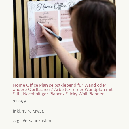
Home Office Plan selbstklebend für Wand oder
andere Obrflächen / Arbeitszimmer Wandplan mit
Stift, Nachhaltiger Planer / Sticky Wall Planner
22,95
€
inkl. 19 % MwSt.
zzgl.
Versandkosten