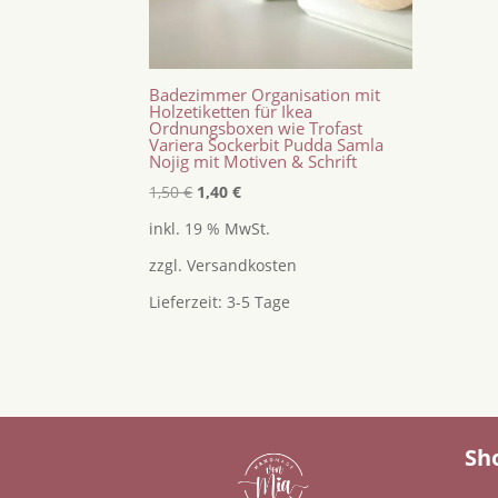
Badezimmer Organisation mit
Holzetiketten für Ikea
Ordnungsboxen wie Trofast
Variera Sockerbit Pudda Samla
Nojig mit Motiven & Schrift
Ursprünglicher
Aktueller
1,50
€
1,40
€
Preis
Preis
inkl. 19 % MwSt.
war:
ist:
zzgl.
Versandkosten
1,50 €
1,40 €.
Lieferzeit:
3-5 Tage
Sh