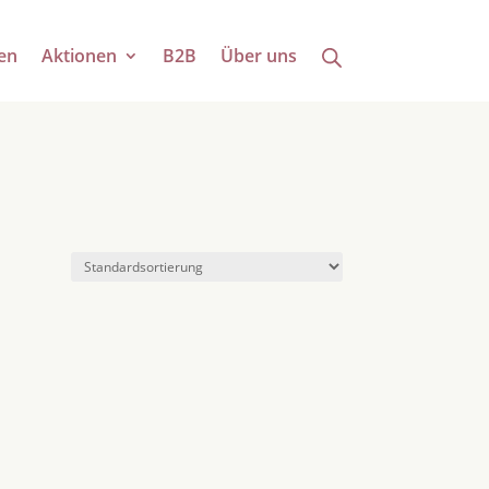
en
Aktionen
B2B
Über uns