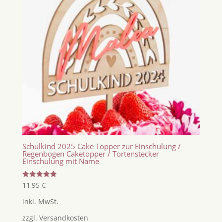
Schulkind 2025 Cake Topper zur Einschulung /
Regenbogen Caketopper / Tortenstecker
Einschulung mit Name
Bewertet
11,95
€
mit
5.00
inkl. MwSt.
von 5
zzgl.
Versandkosten