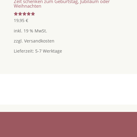
Zeit schenken zum Geburtstag, Jubiläum oder
Weihnachten
Bewertet
19,95
€
mit
5.00
inkl. 19 % MwSt.
von 5
zzgl.
Versandkosten
Lieferzeit:
5-7 Werktage