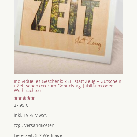
Individuelles Geschenk: ZEIT statt Zeug – Gutschein
/ Zeit schenken zum Geburtstag, Jubiläum oder
Weihnachten
Bewertet
27,95
€
mit
5.00
inkl. 19 % MwSt.
von 5
zzgl.
Versandkosten
Lieferzeit:
5-7 Werktage