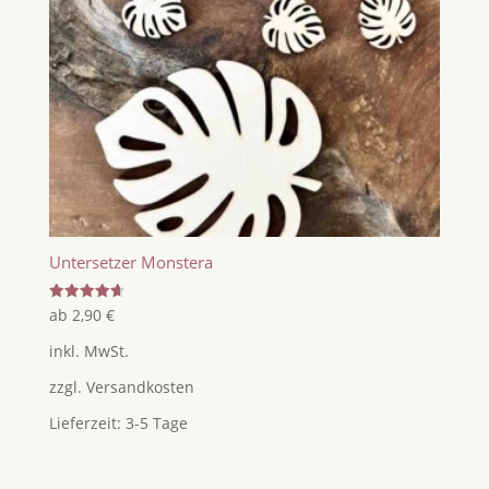
Untersetzer Monstera
Bewertet
ab
2,90
€
mit
4.67
inkl. MwSt.
von 5
zzgl.
Versandkosten
Lieferzeit:
3-5 Tage