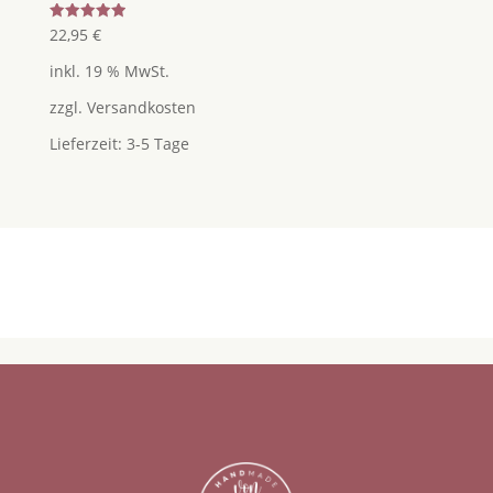
Bewertet
22,95
€
mit
5.00
inkl. 19 % MwSt.
von 5
zzgl.
Versandkosten
Lieferzeit:
3-5 Tage