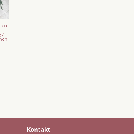
hmen
 /
hmen
Kontakt