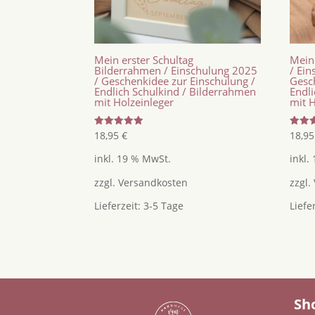
Mein erster Schultag
Mein
Bilderrahmen / Einschulung 2025
/ Ei
/ Geschenkidee zur Einschulung /
Gesc
Endlich Schulkind / Bilderrahmen
Endl
mit Holzeinleger
mit H
Bewertet
Bewer
18,95
€
18,9
mit
mit
5.00
5.00
inkl. 19 % MwSt.
inkl.
von 5
von 5
zzgl.
Versandkosten
zzgl.
Lieferzeit:
3-5 Tage
Liefe
Sh