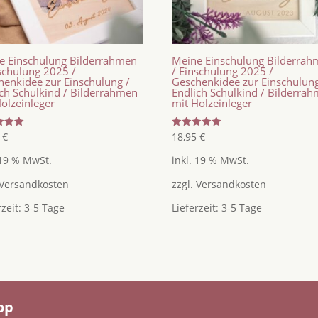
e Einschulung Bilderrahmen
Meine Einschulung Bilderra
nschulung 2025 /
/ Einschulung 2025 /
henkidee zur Einschulung /
Geschenkidee zur Einschulung
ich Schulkind / Bilderrahmen
Endlich Schulkind / Bilderra
olzeinleger
mit Holzeinleger
tet
Bewertet
5
€
18,95
€
mit
5.00
 19 % MwSt.
inkl. 19 % MwSt.
von 5
Versandkosten
zzgl.
Versandkosten
rzeit:
3-5 Tage
Lieferzeit:
3-5 Tage
op