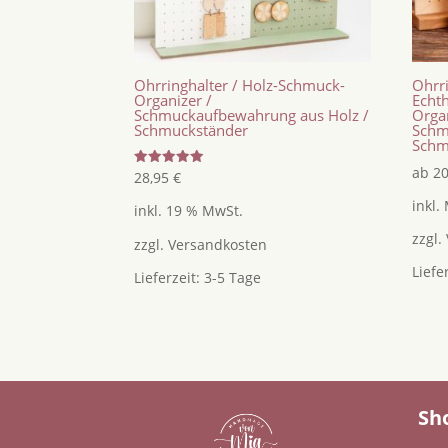
Ohrringhalter / Holz-Schmuck-
Ohrri
Organizer /
Echt
Schmuckaufbewahrung aus Holz /
Organ
Schmuckständer
Schm
Schm
ab
2
Bewertet
28,95
€
mit
5.00
inkl.
inkl. 19 % MwSt.
von 5
zzgl.
zzgl.
Versandkosten
Liefe
Lieferzeit:
3-5 Tage
Sh