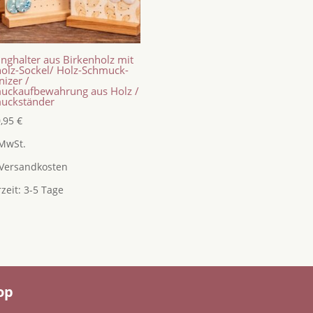
nghalter aus Birkenholz mit
holz-Sockel/ Holz-Schmuck-
izer /
uckaufbewahrung aus Holz /
uckständer
0,95
€
 MwSt.
Versandkosten
rzeit:
3-5 Tage
op