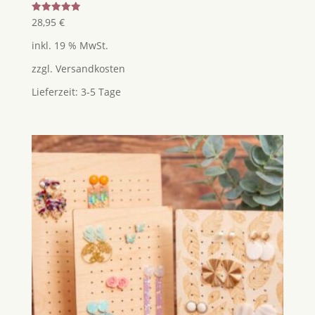
Bewertet
28,95
€
mit
5.00
inkl. 19 % MwSt.
von 5
zzgl.
Versandkosten
Lieferzeit:
3-5 Tage