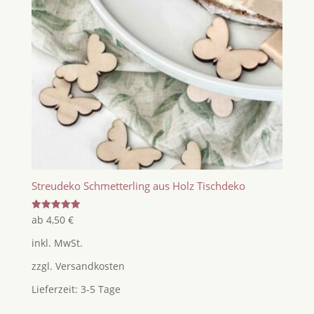
Streudeko Schmetterling aus Holz Tischdeko
Bewertet
ab
4,50
€
mit
5.00
inkl. MwSt.
von 5
zzgl.
Versandkosten
Lieferzeit:
3-5 Tage