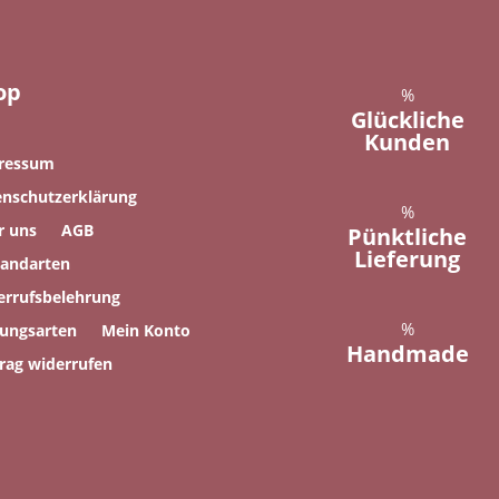
op
%
Glückliche
Kunden
ressum
enschutzerklärung
%
r uns
AGB
Pünktliche
Lieferung
sandarten
errufsbelehrung
%
lungsarten
Mein Konto
Handmade
rag widerrufen