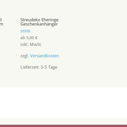
l
Streudeko Eheringe
um
Geschenkanhänger
Bewertet mit
ab
5,00
€
5.00
inkl. MwSt.
von 5
zzgl.
Versandkosten
Lieferzeit:
3-5 Tage