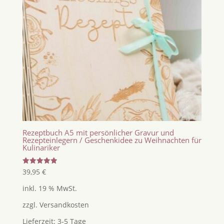
Rezeptbuch A5 mit persönlicher Gravur und
Rezepteinlegern / Geschenkidee zu Weihnachten für
Kulinariker
Bewertet
39,95
€
mit
5.00
inkl. 19 % MwSt.
von 5
zzgl.
Versandkosten
Lieferzeit:
3-5 Tage