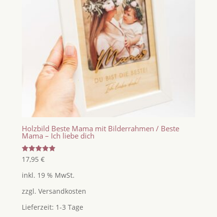
Holzbild Beste Mama mit Bilderrahmen / Beste
Mama – Ich liebe dich
Bewertet
17,95
€
mit
5.00
inkl. 19 % MwSt.
von 5
zzgl.
Versandkosten
Lieferzeit:
1-3 Tage