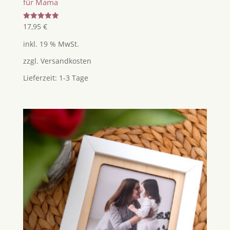
für Mama
Bewertet
17,95
€
mit
5.00
inkl. 19 % MwSt.
von 5
zzgl.
Versandkosten
Lieferzeit:
1-3 Tage