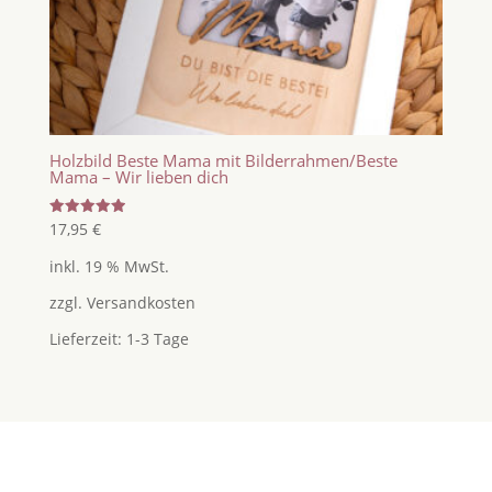
Holzbild Beste Mama mit Bilderrahmen/Beste
Mama – Wir lieben dich
Bewertet
17,95
€
mit
5.00
inkl. 19 % MwSt.
von 5
zzgl.
Versandkosten
Lieferzeit:
1-3 Tage