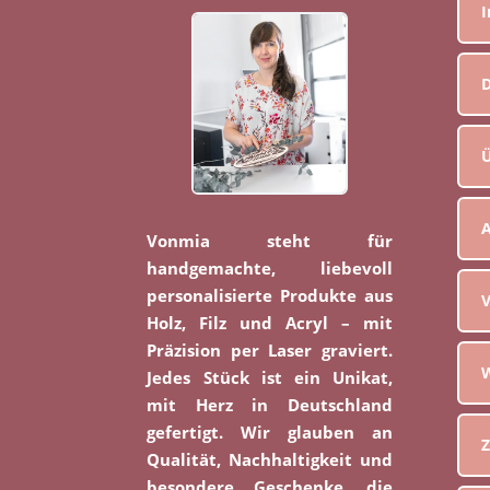
D
Ü
Vonmia steht für
handgemachte, liebevoll
personalisierte Produkte aus
V
Holz, Filz und Acryl – mit
Präzision per Laser graviert.
W
Jedes Stück ist ein Unikat,
mit Herz in Deutschland
gefertigt. Wir glauben an
Z
Qualität, Nachhaltigkeit und
besondere Geschenke, die