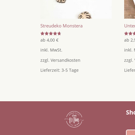
Streudeko Monstera
Unte
Bewertet
Bewer
ab
4,00
€
ab
2
mit
mit
4.71
4.67
inkl. MwSt.
inkl.
von 5
von 5
zzgl.
Versandkosten
zzgl.
Lieferzeit:
3-5 Tage
Liefe
Sh