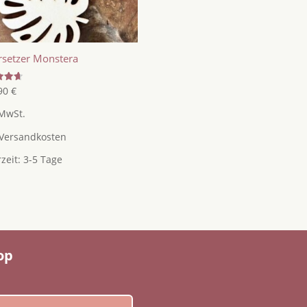
rsetzer Monstera
tet
,90
€
 MwSt.
Versandkosten
rzeit:
3-5 Tage
op