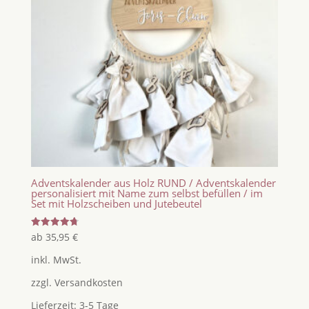
Adventskalender aus Holz RUND / Adventskalender
personalisiert mit Name zum selbst befüllen / im
Set mit Holzscheiben und Jutebeutel
Bewertet
ab
35,95
€
mit
4.80
inkl. MwSt.
von 5
zzgl.
Versandkosten
Lieferzeit:
3-5 Tage