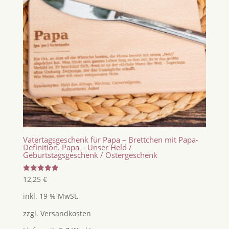
Vatertagsgeschenk für Papa – Brettchen mit Papa-
Definition. Papa – Unser Held /
Geburtstagsgeschenk / Ostergeschenk
Bewertet
12,25
€
mit
5.00
inkl. 19 % MwSt.
von 5
zzgl.
Versandkosten