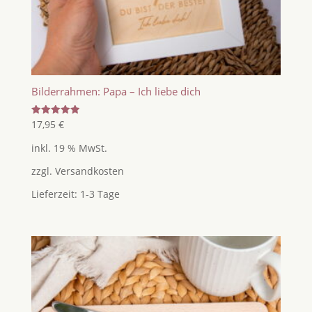
Bilderrahmen: Papa – Ich liebe dich
Bewertet
17,95
€
mit
5.00
inkl. 19 % MwSt.
von 5
zzgl.
Versandkosten
Lieferzeit:
1-3 Tage