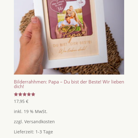
Bilderrahhmen: Papa – Du bist der Beste! Wir lieben
dich!
Bewertet
17,95
€
mit
5.00
inkl. 19 % MwSt.
von 5
zzgl.
Versandkosten
Lieferzeit:
1-3 Tage