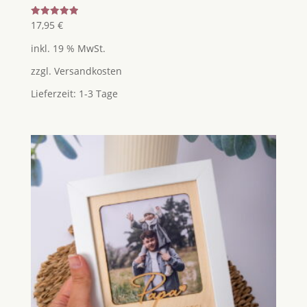
Bewertet
17,95
€
mit
5.00
inkl. 19 % MwSt.
von 5
zzgl.
Versandkosten
Lieferzeit:
1-3 Tage