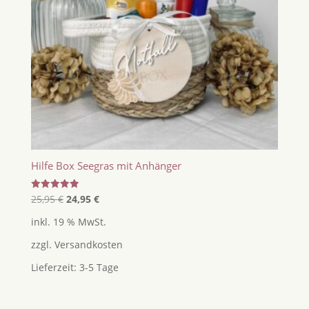
Hilfe Box Seegras mit Anhänger
Ursprünglicher
Aktueller
Bewertet
25,95
€
24,95
€
mit
Preis
Preis
5.00
inkl. 19 % MwSt.
von 5
war:
ist:
zzgl.
Versandkosten
25,95 €
24,95 €.
Lieferzeit:
3-5 Tage