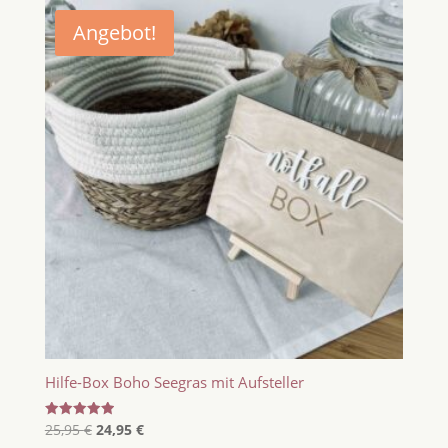
Angebot!
Hilfe-Box Boho Seegras mit Aufsteller
Ursprünglicher
Aktueller
Bewertet
25,95
€
24,95
€
mit