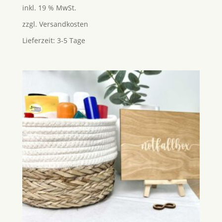
Preis
Preis
5.00
inkl. 19 % MwSt.
von 5
war:
ist:
zzgl.
Versandkosten
25,95 €
24,95 €.
Lieferzeit:
3-5 Tage