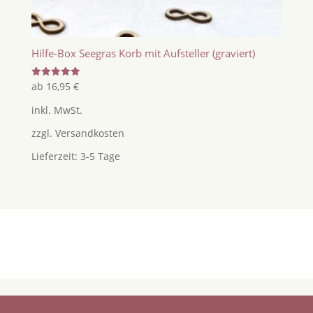
Hilfe-Box Seegras Korb mit Aufsteller (graviert)
Bewertet
ab
16,95
€
mit
5.00
inkl. MwSt.
von 5
zzgl.
Versandkosten
Lieferzeit:
3-5 Tage