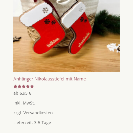
Anhänger Nikolausstiefel mit Name
Bewertet
ab
6,95
€
mit
5.00
inkl. MwSt.
von 5
zzgl.
Versandkosten
Lieferzeit:
3-5 Tage