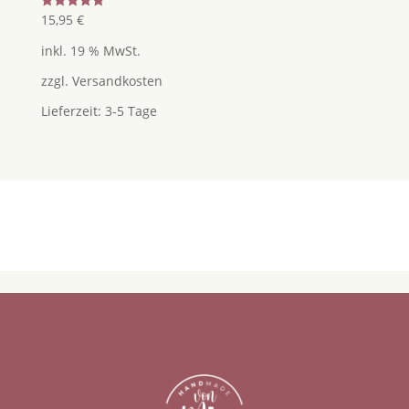
Bewertet
15,95
€
mit
5.00
inkl. 19 % MwSt.
von 5
zzgl.
Versandkosten
Lieferzeit:
3-5 Tage