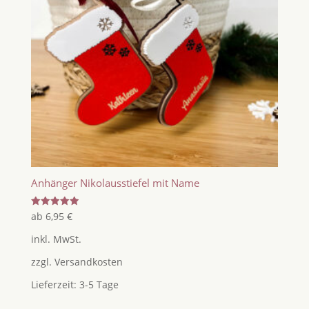
Anhänger Nikolausstiefel mit Name
Bewertet
ab
6,95
€
mit
5.00
inkl. MwSt.
von 5
zzgl.
Versandkosten
Lieferzeit:
3-5 Tage