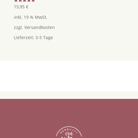
Bewertet
15,95
€
mit
5.00
inkl. 19 % MwSt.
von 5
zzgl.
Versandkosten
Lieferzeit:
3-5 Tage