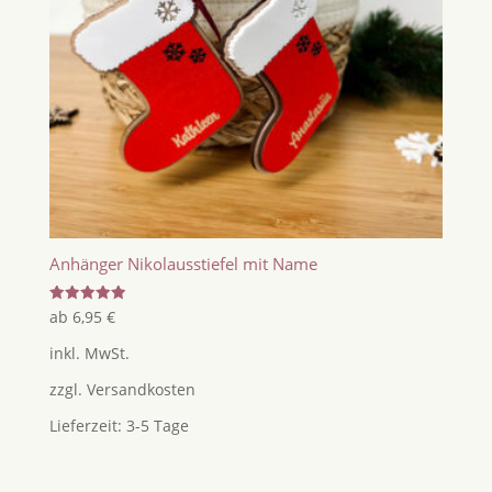
Anhänger Nikolausstiefel mit Name
Bewertet
ab
6,95
€
mit
5.00
inkl. MwSt.
von 5
zzgl.
Versandkosten
Lieferzeit:
3-5 Tage