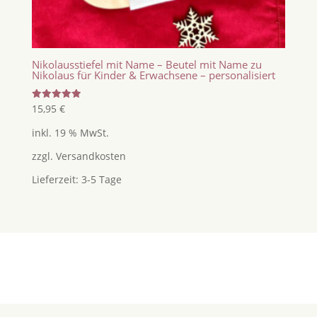
Nikolausstiefel mit Name – Beutel mit Name zu
Nikolaus für Kinder & Erwachsene – personalisiert
Bewertet
15,95
€
mit
5.00
inkl. 19 % MwSt.
von 5
zzgl.
Versandkosten
Lieferzeit:
3-5 Tage