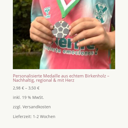
Personalisierte Medaille aus echtem Birkenholz –
Nachhaltig, regional & mit Herz
2,98
€
–
3,50
€
inkl. 19 % MwSt.
zzgl.
Versandkosten
Lieferzeit:
1-2 Wochen