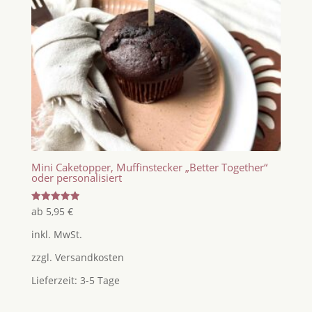
Mini Caketopper, Muffinstecker „Better Together“
oder personalisiert
Bewertet
ab
5,95
€
mit
5.00
inkl. MwSt.
von 5
zzgl.
Versandkosten
Lieferzeit:
3-5 Tage