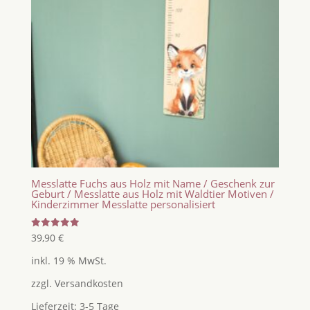
Messlatte Fuchs aus Holz mit Name / Geschenk zur
Geburt / Messlatte aus Holz mit Waldtier Motiven /
Kinderzimmer Messlatte personalisiert
Bewertet
39,90
€
mit
5.00
inkl. 19 % MwSt.
von 5
zzgl.
Versandkosten
Lieferzeit:
3-5 Tage