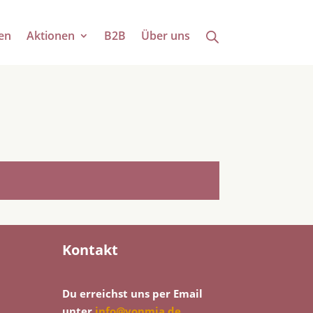
en
Aktionen
B2B
Über uns
Kontakt
Du erreichst uns per Email
unter
info@vonmia.de
.