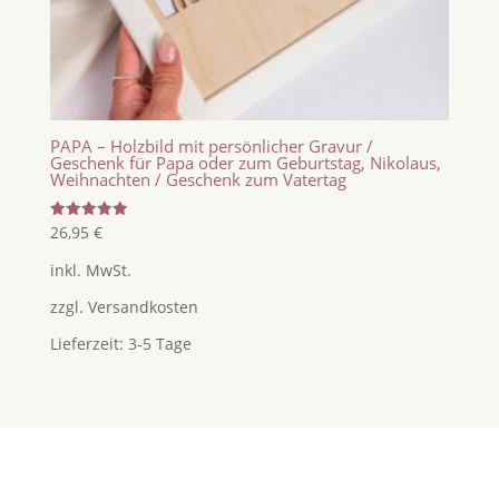
PAPA – Holzbild mit persönlicher Gravur /
Geschenk für Papa oder zum Geburtstag, Nikolaus,
Weihnachten / Geschenk zum Vatertag
Bewertet
26,95
€
mit
5.00
inkl. MwSt.
von 5
zzgl.
Versandkosten
Lieferzeit:
3-5 Tage