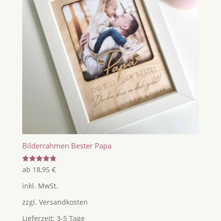
Bilderrahmen Bester Papa
Bewertet
ab
18,95
€
mit
4.82
inkl. MwSt.
von 5
zzgl.
Versandkosten
Lieferzeit:
3-5 Tage