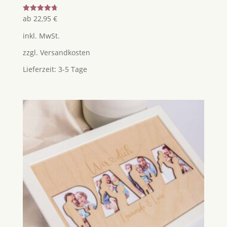
Bewertet
ab
22,95
€
mit
4.75
inkl. MwSt.
von 5
zzgl.
Versandkosten
Lieferzeit:
3-5 Tage