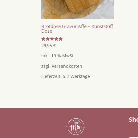
Brotdose Gravur Affe – Kunststoff
Dose
Bewertet
29,95
€
mit
5.00
inkl. 19 % MwSt.
von 5
zzgl.
Versandkosten
Lieferzeit:
5-7 Werktage
Sh