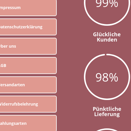
99
%
Impressum
atenschutzerklärung
Glückliche
Kunden
ber uns
AGB
98
%
ersandarten
iderrufsbelehrung
Pünktliche
Lieferung
ahlungsarten