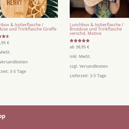
box & Isolierflasche /
Lunchbox & Isolierflasche /
ose und Trinkflasche Giraffe
Brotdose und Trinkflasche
verschd. Motive
tet
8,95
€
Bewertet
ab
38,95
€
mit
 MwSt.
5.00
inkl. MwSt.
von 5
Versandkosten
zzgl.
Versandkosten
rzeit:
3-5 Tage
Lieferzeit:
3-5 Tage
op