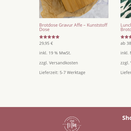
Brotdose Gravur Affe – Kunststoff
Lunch
Dose
Brotd
Bewertet
Bewer
29,95
€
ab
3
mit
mit
5.00
4.50
inkl. 19 % MwSt.
inkl.
von 5
von 5
zzgl.
Versandkosten
zzgl.
Lieferzeit:
5-7 Werktage
Liefe
Sh