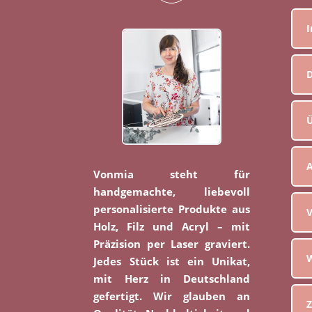
D
Ü
Vonmia steht für
handgemachte, liebevoll
personalisierte Produkte aus
V
Holz, Filz und Acryl – mit
Präzision per Laser graviert.
W
Jedes Stück ist ein Unikat,
mit Herz in Deutschland
gefertigt. Wir glauben an
Z